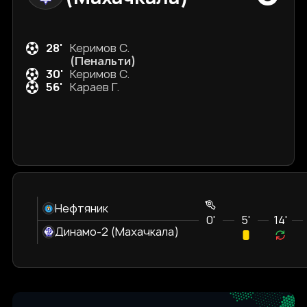
28'
Керимов С.
(Пенальти)
30'
Керимов С.
56'
Караев Г.
Нефтяник
0'
5'
14'
Динамо-2 (Махачкала)