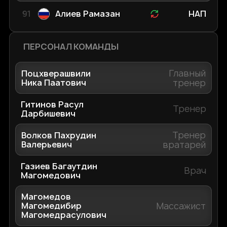
91
Алиев Рамазан
НАП
ПЕРСОНАЛ КОМАНДЫ
Главный
Поцхверашвили
Ника Паатович
тренер
Гитинов Расул
Тренер
Дарбишевич
Тренер
Волков Пахрудин
Валерьевич
вратарей
Газиев Багаутдин
Врач
Магомедович
Магомедов
Массажист
Магомедибир
Магомедрасулович