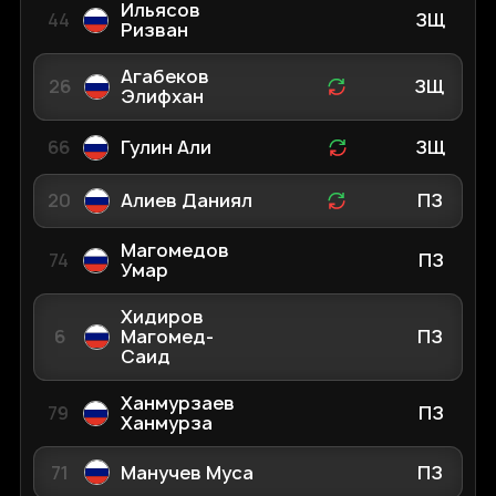
Ильясов
44
ЗЩ
Ризван
Агабеков
26
ЗЩ
Элифхан
66
Гулин Али
ЗЩ
20
Алиев Даниял
ПЗ
Магомедов
74
ПЗ
Умар
Хидиров
6
Магомед-
ПЗ
Саид
Ханмурзаев
79
ПЗ
Ханмурза
71
Манучев Муса
ПЗ