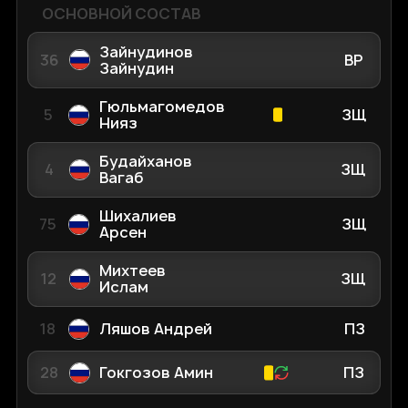
ОСНОВНОЙ СОСТАВ
Зайнудинов
36
ВР
Зайнудин
Гюльмагомедов
5
ЗЩ
Нияз
Будайханов
4
ЗЩ
Вагаб
Шихалиев
75
ЗЩ
Арсен
Михтеев
12
ЗЩ
Ислам
18
Ляшов Андрей
ПЗ
28
Гокгозов Амин
ПЗ