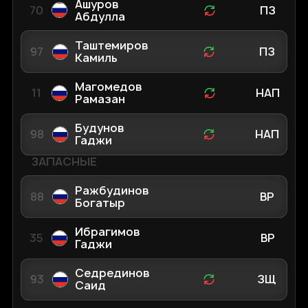
Ашуров
70
ПЗ
Абдулла
Таштемиров
97
ПЗ
Камиль
Магомедов
11
НАП
Рамазан
Будунов
98
НАП
Гаджи
ЗАПАСНЫЕ
Ражбудинов
88
ВР
Богатыр
Ибрагимов
35
ВР
Гаджи
Седрединов
93
ЗЩ
Саид