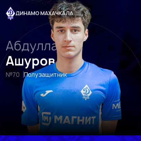
ДИНАМО МАХАЧКАЛА
Абдулла
Ашуров
№70
Полузащитник