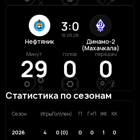
3:0
16.05.26
Нефтяник
Динамо-2
(Махачкала)
Минут
голов
передач
29
0
0
Статистика по сезонам
Сезон
Игры
Гол(пен)
П
Г+П
ЖК
КК
2026
4
0 (0)
0
0
1
0