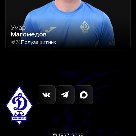
Умар
Магомедов
#74
Полузащитник
© 1927-2026