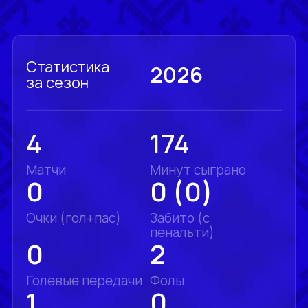
Статистика
2026
за сезон
4
174
Матчи
Минут сыграно
0
0 (0)
Очки (гол+пас)
Забито (с
пенальти)
0
2
Голевые передачи
Фолы
1
0