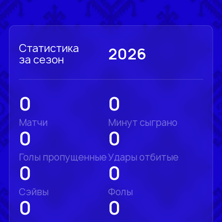
Статистика
2026
за сезон
0
0
Матчи
Минут сыграно
0
0
Голы пропущенные
Удары отбитые
0
0
Сэйвы
Фолы
0
0