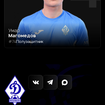
Умар
Магомедов
#74
Полузащитник