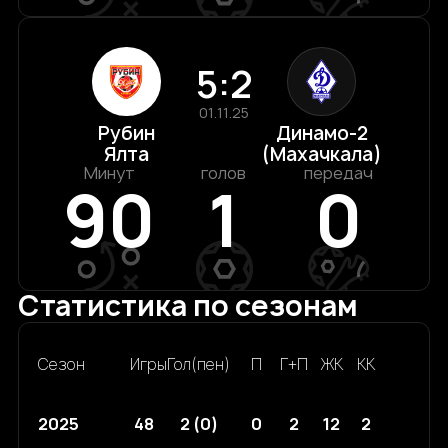
5:2
01.11.25
Рубин
Динамо-2
Ялта
(Махачкала)
Минут
голов
передач
90
1
0
Статистика по сезонам
Сезон
Игры
Гол(пен)
П
Г+П
ЖК
КК
2025
48
2 (0)
0
2
12
2