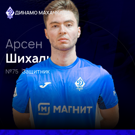
ДИНАМО МАХАЧКАЛА
Арсен
Шихалиев
№75
Защитник