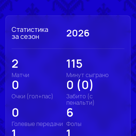
Статистика
2026
за сезон
2
115
Матчи
Минут сыграно
0
0 (0)
Очки (гол+пас)
Забито (с
пенальти)
0
6
Голевые передачи
Фолы
1
1