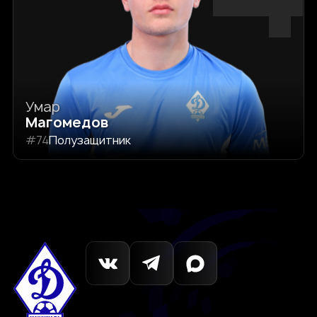
Умар
Магомедов
#74
Полузащитник