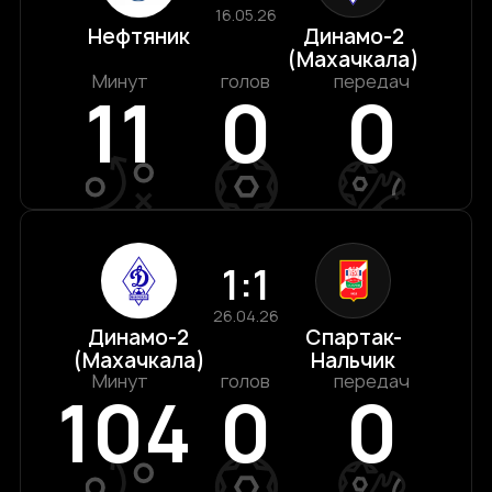
16.05.26
Нефтяник
Динамо-2
(Махачкала)
Минут
голов
передач
11
0
0
1:1
26.04.26
Динамо-2
Спартак-
(Махачкала)
Нальчик
Минут
голов
передач
104
0
0