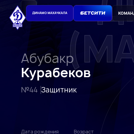
Д
КОМАН
ДИНАМО МАХАЧКАЛА
(М
Абубакр
Курабеков
№44
Защитник
Дата рождения
Возраст