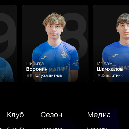
9
8
Никита
Ислам
Воронин
Шамхалов
#8
Полузащитник
#3
Защитник
Клуб
Сезон
Медиа