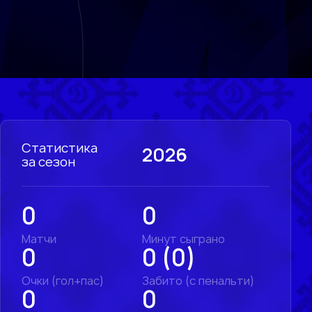
Статистика
2026
за сезон
0
0
Матчи
Минут сыграно
0
0 (0)
Очки (гол+пас)
Забито (с пенальти)
0
0