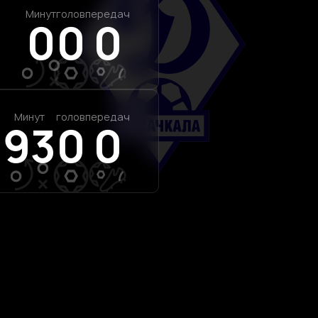
Минут
голов
передач
0
0
0
Минут
голов
передач
93
0
0