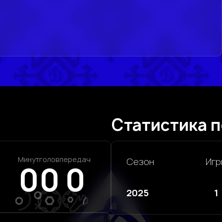
Статистика п
Минут
голов
передач
Сезон
Игр
0
0
0
2025
1