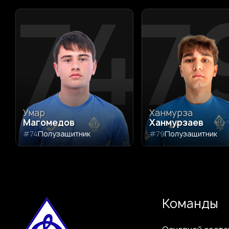
74
7
Умар
Ханмурза
Магомедов
Ханмурзаев
#74
Полузащитник
#79
Полузащитник
Команды