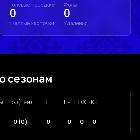
Голевые передачи
Фолы
0
0
Желтые карточки
Удаления
о сезонам
ы
Гол(пен)
П
Г+П
ЖК
КК
0 (0)
0
0
0
0