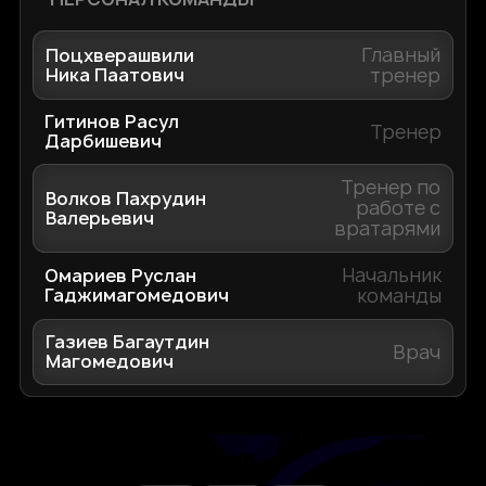
Главный
Поцхверашвили
Ника Паатович
тренер
Гитинов Расул
Тренер
Дарбишевич
Тренер по
Волков Пахрудин
работе с
Валерьевич
вратарями
Начальник
Омариев Руслан
Гаджимагомедович
команды
Газиев Багаутдин
Врач
Магомедович