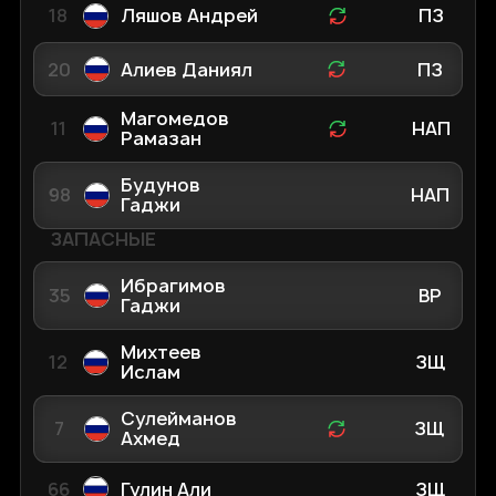
18
Ляшов Андрей
ПЗ
20
Алиев Даниял
ПЗ
Магомедов
11
НАП
Рамазан
Будунов
98
НАП
Гаджи
ЗАПАСНЫЕ
Ибрагимов
35
ВР
Гаджи
Михтеев
12
ЗЩ
Ислам
Сулейманов
7
ЗЩ
Ахмед
66
Гулин Али
ЗЩ