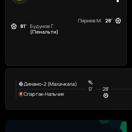
Пириев М.
28'
81'
Будунов Г.
(Пенальти)
Динамо-2 (Махачкала)
0'
28'
Спартак-Нальчик