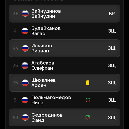
Зайнудинов
36
ВР
Зайнудин
Будайханов
4
ЗЩ
Вагаб
Ильясов
44
ЗЩ
Ризван
Агабеков
26
ЗЩ
Элифхан
Шихалиев
75
ЗЩ
Арсен
Гюльмагомедов
5
ЗЩ
Нияз
Седрединов
93
ЗЩ
Саид