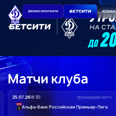
комплект игровой фо
Защитник «Динамо» Я
«Динамо» – «Крылья 
Официальный
сайт
КОМАН
ДИНАМО МАХАЧКАЛА
ФК
«Динамо»
Махачкала
Матчи клуба
25.07.26
18:30
прошедший матч
Альфа-Банк Российская Премьер-Лига