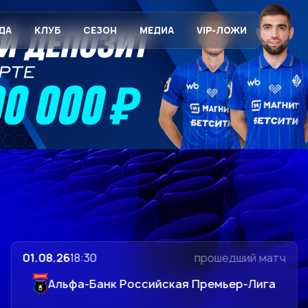
рмы на сезон–2026/202
н Джапо получил тяже
Советов». Видеообзор
ДА
КЛУБ
СЕЗОН
МЕДИА
VIP-ЛОЖИ
01.08.26
18:30
прошедший матч
Альфа-Банк Российская Премьер-Лига