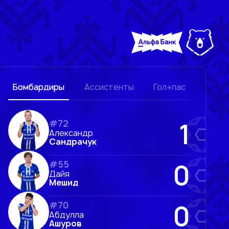
Бомбардиры
Ассистенты
Гол+пас
1
#72
Александр
Сандрачук
0
#55
Дайя
Мешид
0
#70
Абдулла
Ашуров