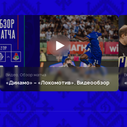
Видео, Обзор матча
В
«Динамо» – «Локомотив». Видеообзор