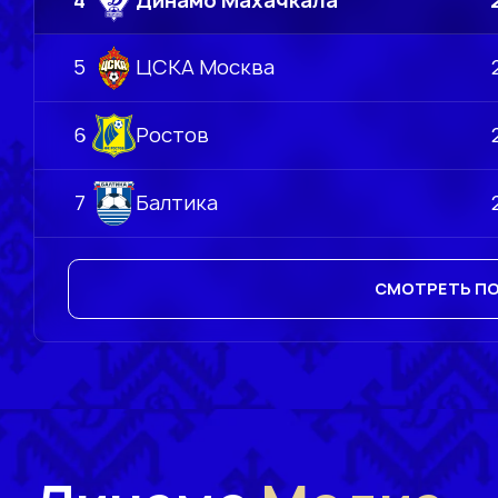
4
Динамо Махачкала
5
ЦСКА Москва
6
Ростов
7
Балтика
СМОТРЕТЬ П