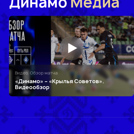
Динамо
Медиа
Видео, Обзор матча
«Динамо» – «Крылья Советов».
Видеообзор