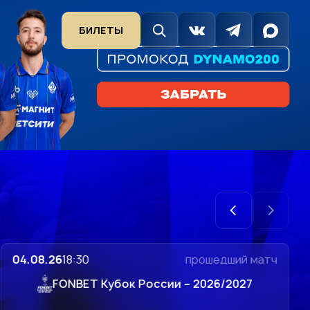
7
лую травму
БИЛЕТЫ
04.08.26
18:30
прошедший матч
FONBET Кубок России – 2026/2027