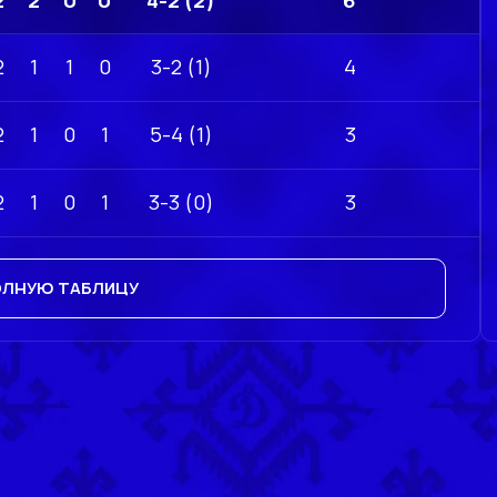
2
2
0
0
4-2 (2)
6
2
1
1
0
3-2 (1)
4
2
1
0
1
5-4 (1)
3
2
1
0
1
3-3 (0)
3
ОЛНУЮ ТАБЛИЦУ