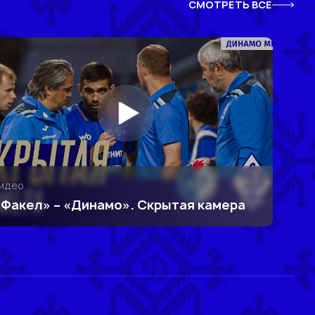
СМОТРЕТЬ ВСЕ
идео
«Факел» – «Динамо». Скрытая камера