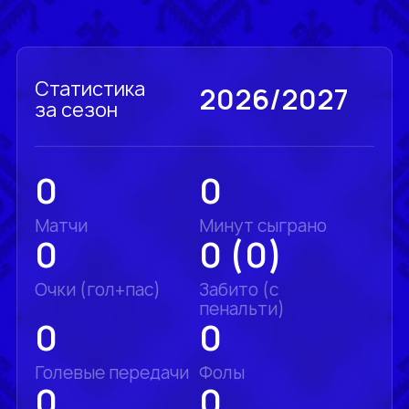
Статистика
2026/2027
за сезон
0
0
Матчи
Минут сыграно
0
0 (0)
Очки (гол+пас)
Забито (с
пенальти)
0
0
Голевые передачи
Фолы
0
0