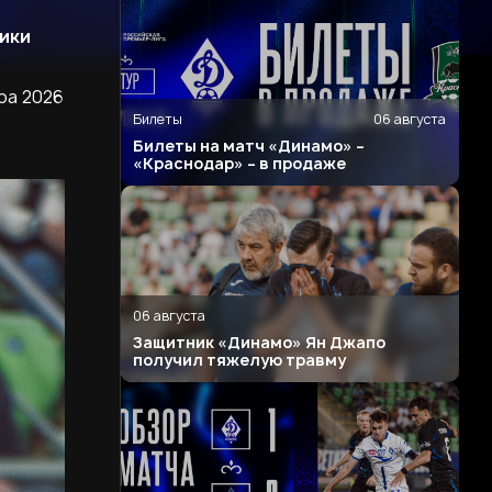
ики
ра 2026
Билеты
06 августа
Билеты на матч «Динамо» –
«Краснодар» – в продаже
06 августа
Защитник «Динамо» Ян Джапо
получил тяжелую травму