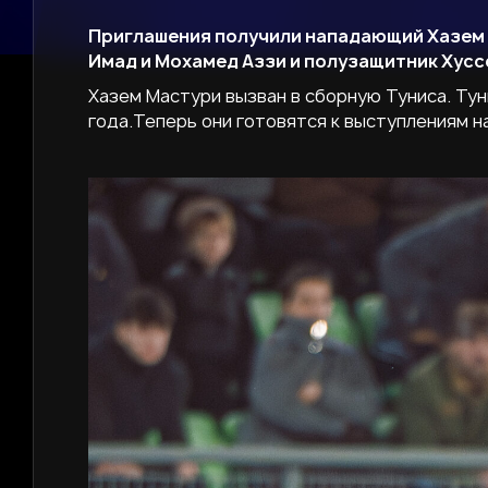
Приглашения получили нападающий Хазем
Имад и Мохамед Аззи и полузащитник Хусс
Хазем Мастури вызван в сборную Туниса. Ту
года.Теперь они готовятся к выступлениям н