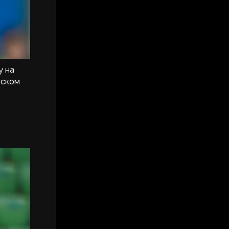
у на
еском