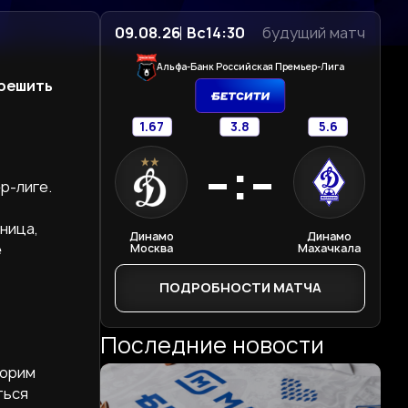
09.08.26
Вс
14:30
будущий матч
Альфа-Банк Российская Премьер-Лига
 решить
1.67
3.8
5.6
-:-
р-лиге.
ница,
Динамо
Динамо
е
Москва
Махачкала
ПОДРОБНОСТИ МАТЧА
Последние новости
ворим
ться