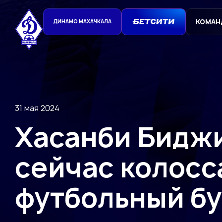
КОМАН
ДИНАМО МАХАЧКАЛА
31 мая 2024
Хасанби Биджи
сейчас колос
футбольный б