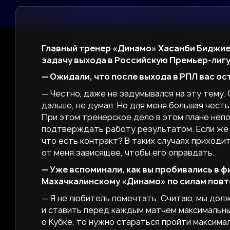
Главный тренер «Динамо» Хасанби Биджи
задачу выхода в Российскую Премьер-лигу
— Ожидали, что после выхода в РПЛ вас ос
— Честно, даже не задумывался на эту тему. 
дальше, не думал. Но для меня большая чест
При этом тренерское дело в этом плане непо
подтверждать работу результатом. Если же т
что есть контракт? В таких случаях приходи
от меня зависящее, чтобы его оправдать.
— Уже вспоминали, как вы пробивались в ф
Махачкалинскому «Динамо» по силам повт
— Я не любитель помечтать. Считаю, мы дол
и ставить перед каждым матчем максимальные
о Кубке, то нужно стараться пройти максимал