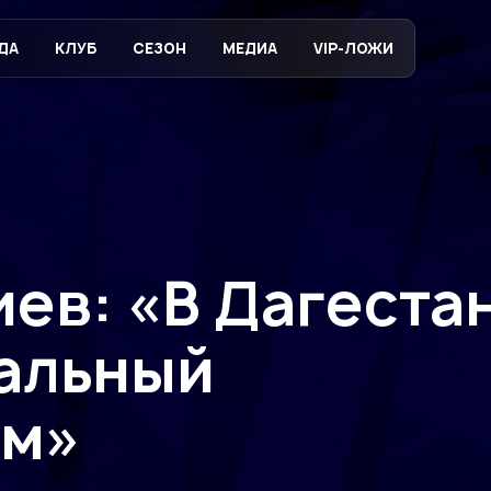
ДА
КЛУБ
СЕЗОН
МЕДИА
VIP-ЛОЖИ
ев: «В Дагеста
сальный
ум»