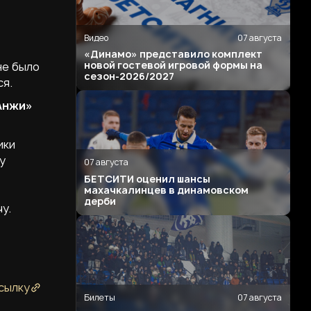
Видео
07 августа
«Динамо» представило комплект
новой гостевой игровой формы на
не было
сезон-2026/2027
ся.
«Анжи»
ики
у
07 августа
БЕТСИТИ оценил шансы
махачкалинцев в динамовском
дерби
у.
сылку
Билеты
07 августа