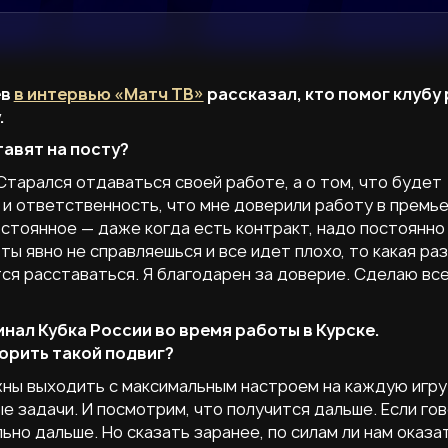
ев
в интервью «Матч ТВ»
рассказал, кто помог клубу
.
тавят на посту?
Старался отдаваться своей работе, а о том, что будет
ь и ответственность, что мне доверили работу в премье
стоянное — даже когда есть контракт, надо постоянно
ы явно не справляешься и все идет плохо, то какая раз
тся расставаться. Я благодарен за доверие. Сделаю вс
инал Кубка России во время работы в Курске.
орить такой подвиг?
жны выходить с максимальным настроем на каждую игру
 задачи. И посмотрим, что получится дальше. Если го
ьно дальше. Но сказать заранее, по силам ли нам оказа