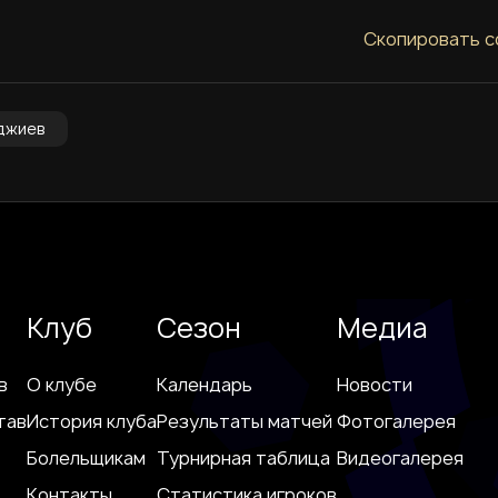
Скопировать с
джиев
Клуб
Сезон
Медиа
в
О клубе
Календарь
Новости
тав
История клуба
Результаты матчей
Фотогалерея
Болельщикам
Турнирная таблица
Видеогалерея
Контакты
Статистика игроков