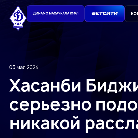
КО
ДИНАМО МАХАЧКАЛА ЮФЛ
05 мая 2024
Хасанби Бидж
серьезно подо
никакой расс