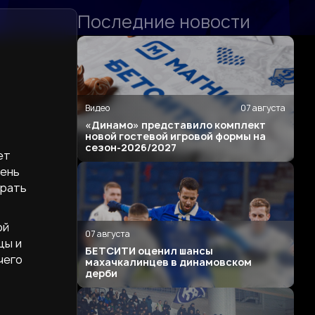
Последние новости
Видео
07 августа
«Динамо» представило комплект
новой гостевой игровой формы на
сезон-2026/2027
ет
чень
грать
ой
07 августа
цы и
БЕТСИТИ оценил шансы
чего
махачкалинцев в динамовском
дерби