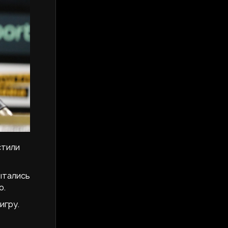
стили
ытались
о.
игру.