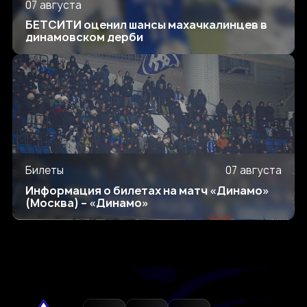
07 августа
БЕТСИТИ оценил шансы махачкалинцев в
динамовском дерби
Билеты
07 августа
Информация о билетах на матч «Динамо»
(Москва) – «Динамо»