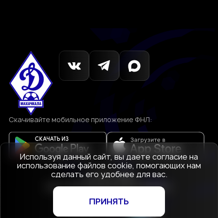
Скачивайте мобильное приложение ФНЛ:
Используя данный сайт, вы даете согласие на
использование файлов cookie, помогающих нам
сделать его удобнее для вас.
© 1927-2026
АНО «Футбольный клуб Динамо»
Махачкала
ПРИНЯТЬ
Создание сайта
—