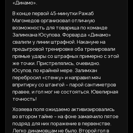
«Динамо».
В конце первой 45-минутки Ражаб
Магомедов организовал отличную
возможность для товарища по команде
Залимхана Юсупова. Форварда «Динамо»
свалили у линии штрафной. Накануне на
предыгровой тренировке оба тренировали
прямые удары со штрафных примерно с этой
же точки. Пристрелялись, очевидно.
Юсупов, по крайней мере. Залимхан
перебросил «стенку» и направил мяч
впритирку со штангой – парой сантиметров
правее, и гол мог не состояться. Ювелирная
точность!
Хозяева поля ожидаемо активизировались
во втором тайме – на фоне замаячило пятое
подряд для них поражение в первенстве.
Легко динамовцам не было. Второй гол в