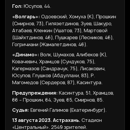
Гол:
Юсупов, 44.
«Волгарь»:
Одоевский, Хомуха (К), Прошкин
(Смирнов, 73), Гилязетдинов, Зуев, Шакуро,
Атабаев, Кленкин (Ушатов, 73), Мартовой
(Шайхтдинов, 46), Пушкарев (Лесников, 46),
Гогричиани (Жамалетдинов, 46).
«Динамо»:
Волк, Шумахов, Алибеков (К),
Ковачевич, Храмцов (Сундуков, 75),
Кагермазов (Сандрачук, 75), Лисакович,
Юсупов, Глушков (Абдуллахи, 83), Р.
Магомедов (Сердеров, 87), Касинтура.
Предупреждения:
Касинтура, 51, Храмцов,
66 – Прошкин, 64, Зуев, 65, Смирнов, 85.
Судья:
Евгений Галимов (Екатеринбург).
13 августа 2023. Астрахань.
Стадион
«Центральный». 2549 зрителей.