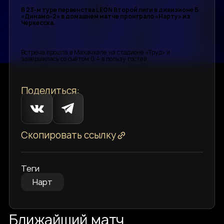
В 23-м туре первенства LEON Второй лиги в дивизионе Б
«Динамо-2» в домашнем матче проиграло «Нарту» из
Черкесска.
Встреча прошла в Махачкале на стадионе «Труд» и
завершилась со счётом 0:4 в пользу гостей.
Поделиться:
Скопировать ссылку
Теги
Нарт
Ближайший матч