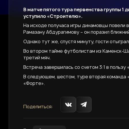
В матче пятого тура первенства группы 1 
уступило «Строителю».
На исходе получаса игры динамовцы повели в
Рамазану Абдурагимову – он поразил ближни
Однако тут же, спустя минуту, гости отыграл
Во втором тайме футболистам из Каменск-Ша
третий мяч.
Встреча завершилась со счетом 3:1 в пользу
В следующем, шестом, туре вторая команда «
«Форте».
Поделиться: