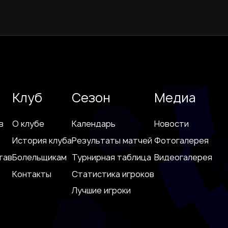
Клуб
Сезон
Медиа
в
О клубе
Календарь
Новости
История клуба
Результаты матчей
Фотогалерея
тав
Болельщикам
Турнирная таблица
Видеогалерея
Контакты
Статистика игроков
Лучшие игроки