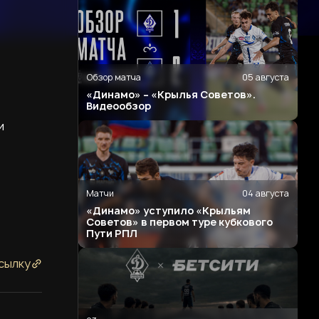
Обзор матча
05 августа
«Динамо» – «Крылья Советов».
Видеообзор
и
Матчи
04 августа
«Динамо» уступило «Крыльям
Советов» в первом туре кубкового
Пути РПЛ
сылку