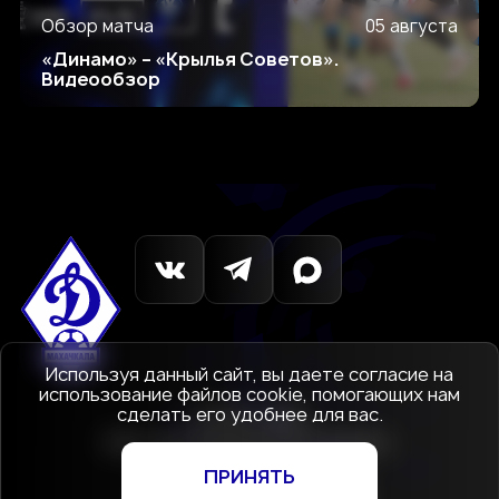
Обзор матча
05 августа
«Динамо» – «Крылья Советов».
Видеообзор
Используя данный сайт, вы даете согласие на
использование файлов cookie, помогающих нам
сделать его удобнее для вас.
© 1927-2026
АНО «Футбольный клуб Динамо»
Махачкала
ПРИНЯТЬ
Создание сайта
—