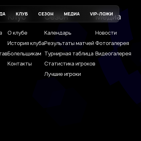
ДА
КЛУБ
СЕЗОН
МЕДИА
VIP-ЛОЖИ
Клуб
Сезон
Медиа
в
О клубе
Календарь
Новости
История клуба
Результаты матчей
Фотогалерея
тав
Болельщикам
Турнирная таблица
Видеогалерея
Контакты
Статистика игроков
Лучшие игроки