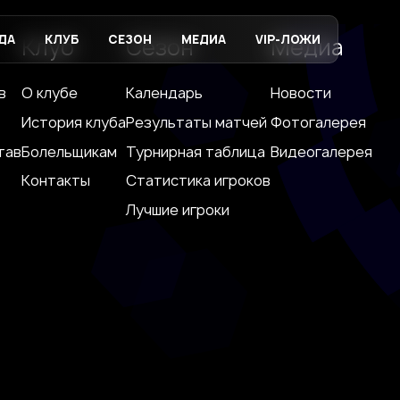
ДА
КЛУБ
СЕЗОН
МЕДИА
VIP-ЛОЖИ
Клуб
Сезон
Медиа
в
О клубе
Календарь
Новости
История клуба
Результаты матчей
Фотогалерея
тав
Болельщикам
Турнирная таблица
Видеогалерея
Контакты
Статистика игроков
Лучшие игроки