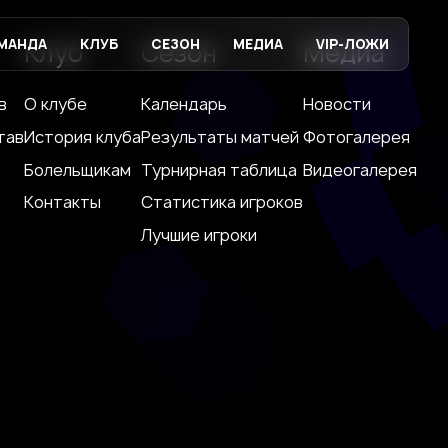
МАНДА
КЛУБ
СЕЗОН
МЕДИА
VIP-ЛОЖИ
Клуб
Сезон
Медиа
в
О клубе
Календарь
Новости
тав
История клуба
Результаты матчей
Фотогалерея
Болельщикам
Турнирная таблица
Видеогалерея
Контакты
Статистика игроков
Лучшие игроки