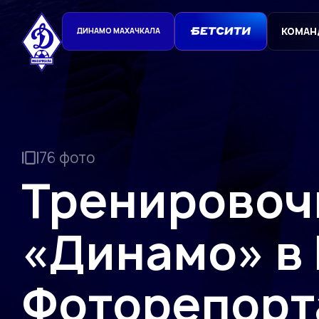
КОМАН
ДИНАМО МАХАЧКАЛА
76 фото
Тренировоч
«Динамо» в
Фоторепор