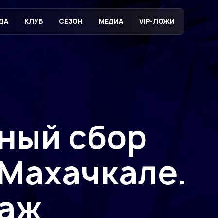
ДА
КЛУБ
СЕЗОН
МЕДИА
VIP-ЛОЖИ
ный сбор
 Махачкале.
таж