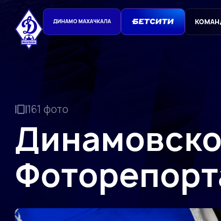
КОМАН
ДИНАМО МАХАЧКАЛА
161 фото
Динамовско
Фоторепор