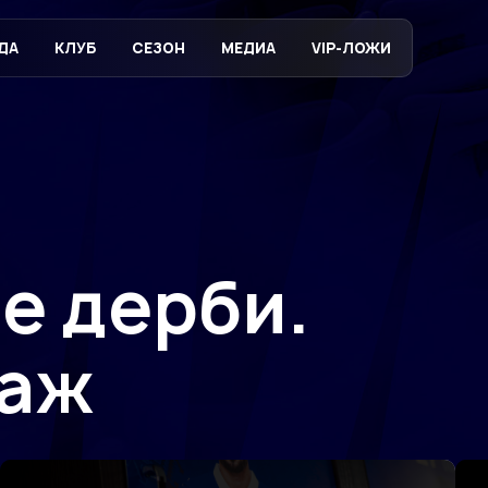
ДА
КЛУБ
СЕЗОН
МЕДИА
VIP-ЛОЖИ
е дерби.
таж