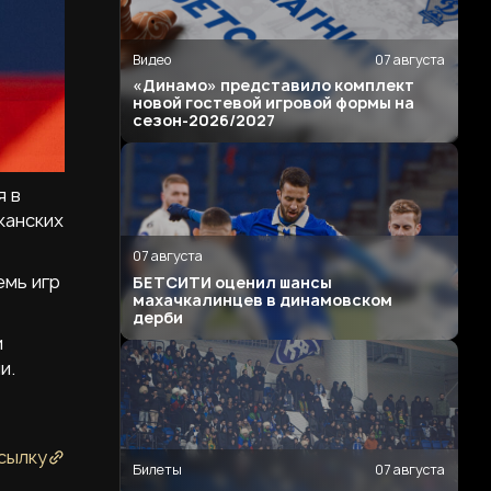
Видео
07 августа
«Динамо» представило комплект
новой гостевой игровой формы на
сезон-2026/2027
я в
канских
07 августа
емь игр
БЕТСИТИ оценил шансы
махачкалинцев в динамовском
дерби
и
и.
сылку
Билеты
07 августа