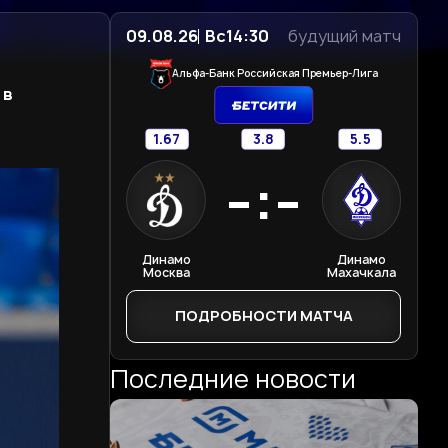
09.08.26
Вс
14:30
будущий матч
Альфа-Банк Российская Премьер-Лига
 в
1.67
3.8
5.5
-:-
Динамо
Динамо
Москва
Махачкала
ПОДРОБНОСТИ МАТЧА
Последние новости