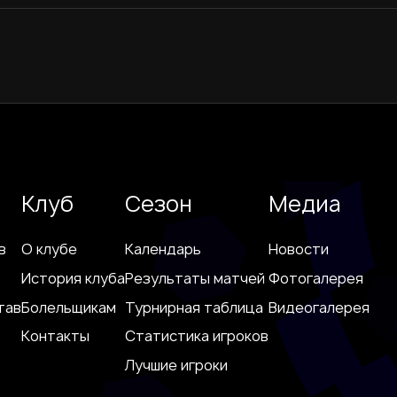
Клуб
Сезон
Медиа
в
О клубе
Календарь
Новости
История клуба
Результаты матчей
Фотогалерея
тав
Болельщикам
Турнирная таблица
Видеогалерея
Контакты
Статистика игроков
Лучшие игроки