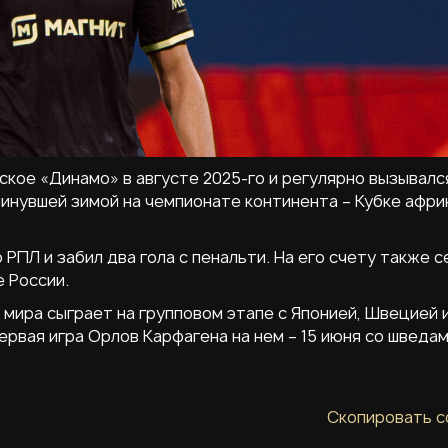
кое «Динамо» в августе 2025-го и регулярно вызывалс
 минувшей зимой на чемпионате континента – Кубке афри
РПЛ и забил два гола с пенальти. На его счету также с
е России.
мира сыграет на групповом этапе с Японией, Швецией 
ервая игра Орлов Карфагена на нем – 15 июня со шведам
Скопировать с