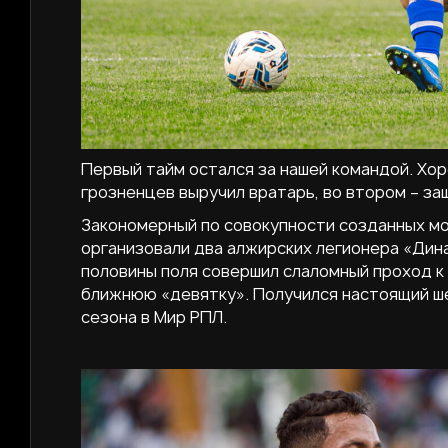
Первый тайм остался за нашей командой. Хор
грозненцев выручил вратарь, во втором – за
Закономерный по совокупности созданных мом
организовали два алжирских легионера «Дин
половины поля совершил слаломный проход к 
ближнюю «девятку». Получился настоящий ше
сезона в Мир РПЛ.