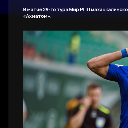
В матче 29-го тура Мир РПЛ махачкалинск
«Ахматом».