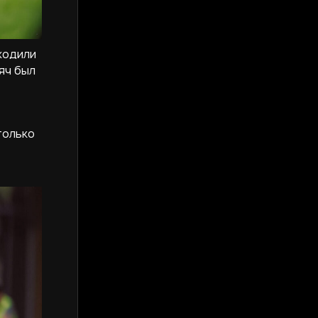
ходили
яч был
только