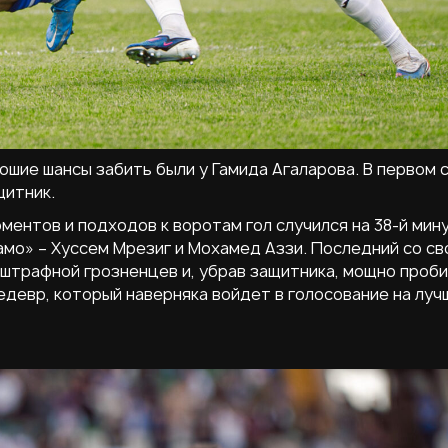
ошие шансы забить были у Гамида Агаларова. В первом 
щитник.
ентов и подходов к воротам гол случился на 38-й мину
амо» – Хуссем Мрезиг и Мохамед Аззи. Последний со св
штрафной грозненцев и, убрав защитника, мощно проби
девр, который наверняка войдет в голосование на луч