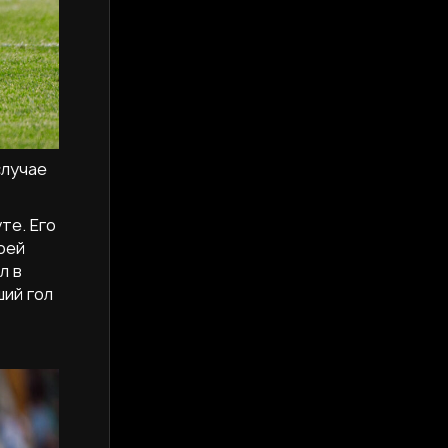
случае
те. Его
оей
л в
ший гол