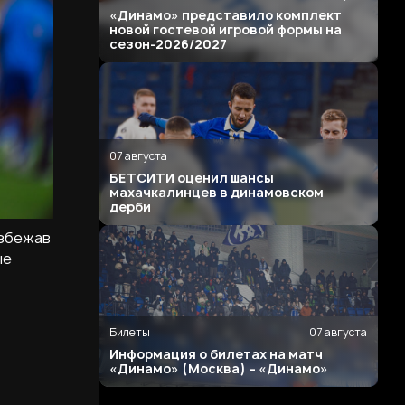
«Динамо» представило комплект
новой гостевой игровой формы на
сезон-2026/2027
07 августа
БЕТСИТИ оценил шансы
махачкалинцев в динамовском
дерби
избежав
ые
Билеты
07 августа
Информация о билетах на матч
«Динамо» (Москва) – «Динамо»