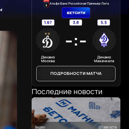
Альфа-Банк Российская Премьер-Лига
м
1.67
3.8
5.5
-:-
Динамо
Динамо
Москва
Махачкала
ПОДРОБНОСТИ МАТЧА
Последние новости
Видео
07 августа