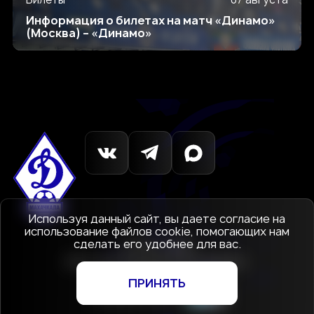
Информация о билетах на матч «Динамо»
(Москва) – «Динамо»
Используя данный сайт, вы даете согласие на
использование файлов cookie, помогающих нам
сделать его удобнее для вас.
© 1927-2026
АНО «Футбольный клуб Динамо»
Махачкала
ПРИНЯТЬ
Создание сайта
—