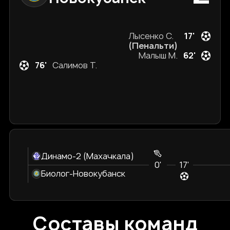
Лысенко С.
17'
(Пенальти)
Малыш М.
62'
76'
Салимов Т.
Динамо-2 (Махачкала)
0'
17'
Биолог-Новокубанск
Составы команд