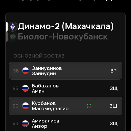
Динамо-2 (Махачкала)
Биолог-Новокубанск
ОСНОВНОЙ СОСТАВ
Зайнудинов
36
ВР
Зайнудин
Бабаханов
95
ЗЩ
Аман
Курбанов
90
ЗЩ
Магомедзагир
Амиралиев
43
ЗЩ
Анзор