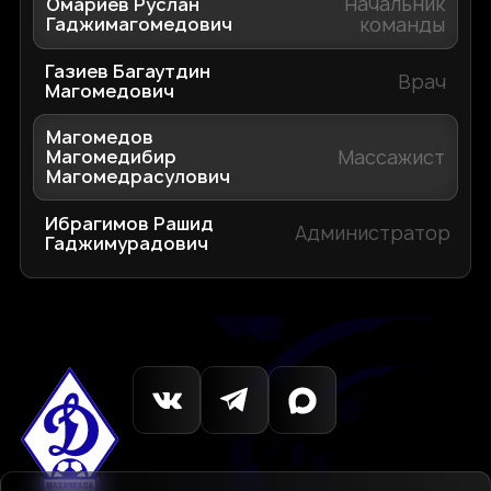
Начальник
Омариев Руслан
Гаджимагомедович
команды
Газиев Багаутдин
Врач
Магомедович
Магомедов
Массажист
Магомедибир
Магомедрасулович
Ибрагимов Рашид
Администратор
Гаджимурадович