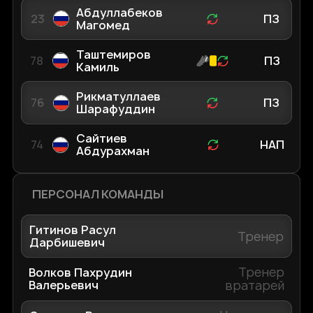
Абдуллабеков
23
ПЗ
Магомед
Таштемиров
78
ПЗ
Камиль
Рикматуллаев
76
ПЗ
Шарафуддин
Сайтиев
74
НАП
Абдурахман
ПЕРСОНАЛ КОМАНДЫ
Гитинов Расул
Тренер
Дарбишевич
Тренер
Волков Пахрудин
Валерьевич
вратарей