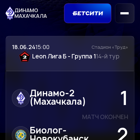
ДИНАМО
МАХАЧКАЛА
18.06.24
15:00
Стадион «Труд»
Leon Лига Б - Группа 1
14-й тур
1
Динамо-2
(Махачкала)
МАТЧ ОКОНЧЕН
2
Биолог-
Новокубанск