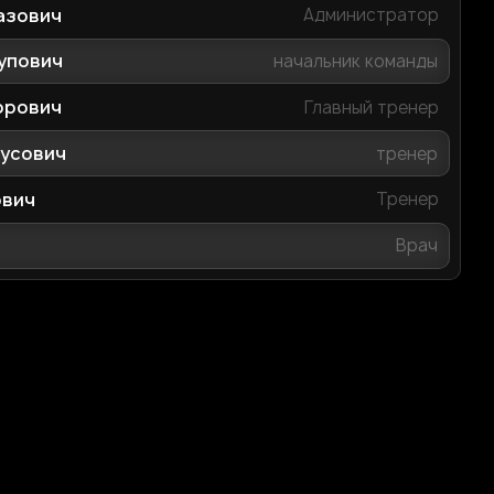
азович
Администратор
упович
начальник команды
орович
Главный тренер
русович
тренер
ович
Тренер
Врач