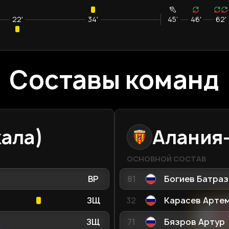
22'
34'
45’
46'
62'
Составы команд
ала)
Алания
ОСНОВНОЙ СОСТАВ
ВР
81
Богиев Батраз
ЗЩ
32
Карасев Арте
ЗЩ
71
Бязров Артур