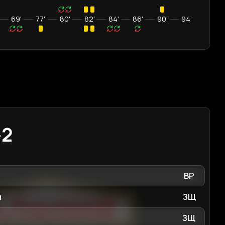
69'
77'
80'
82'
84'
86'
90'
94’
-2
ВР
м
ЗЩ
ЗЩ