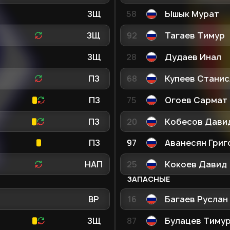
ЗЩ
58
Ышык Мурат
ЗЩ
92
Тагаев Тимур
ЗЩ
28
Дудаев Инал
ПЗ
68
Купеев Станис
ПЗ
75
Огоев Сармат
ПЗ
20
Кобесов Дави
ПЗ
97
Аванесян Григ
НАП
25
Кокоев Давид
ЗАПАСНЫЕ
ВР
16
Багаев Руслан
ЗЩ
87
Булацев Тиму