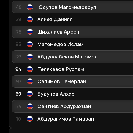
49
Юсупов Магомедрасул
29
Алиев Даниял
75
Шихалиев Арсен
85
Магомедов Ислам
23
Абдуллабеков Магомед
94
Телякавов Рустам
97
Салимов Темерлан
69
Будунов Алхас
74
Сайтиев Абдурахман
10
Абдурагимов Рамазан