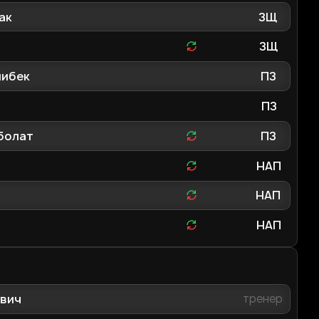
ак
ЗЩ
й
ЗЩ
либек
ПЗ
ПЗ
болат
ПЗ
НАП
НАП
НАП
евич
тренер