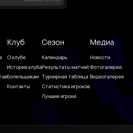
Клуб
Сезон
Медиа
в
О клубе
Календарь
Новости
История клуба
Результаты матчей
Фотогалерея
тав
Болельщикам
Турнирная таблица
Видеогалерея
Контакты
Статистика игроков
Лучшие игроки