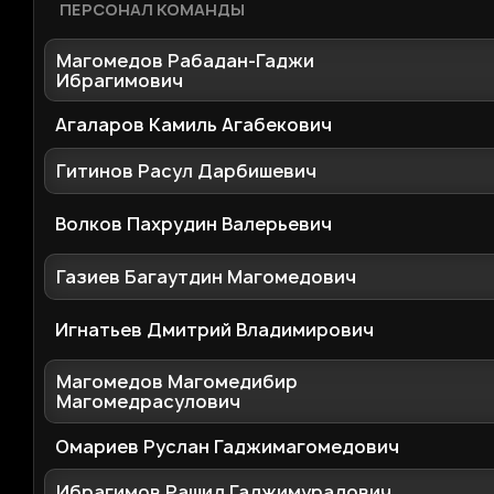
ПЕРСОНАЛ КОМАНДЫ
Магомедов Рабадан-Гаджи
Ибрагимович
Агаларов Камиль Агабекович
Гитинов Расул Дарбишевич
Волков Пахрудин Валерьевич
Газиев Багаутдин Магомедович
Игнатьев Дмитрий Владимирович
Магомедов Магомедибир
Магомедрасулович
Омариев Руслан Гаджимагомедович
Ибрагимов Рашид Гаджимурадович