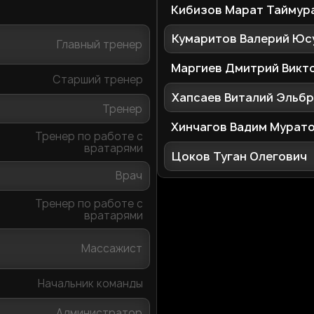
Кибизов Марат Таймур
Кумаритов Валерий Юс
Главный тренер
Маргиев Дмитрий Викт
Старший тренер
Хапсаев Виталий Эльб
Тренер
Хинчагов Вадим Мурат
Тренер по работе с
вратарями
Цоков Туган Олегович
Врач
Тренер по работе с
вратарями
Массажист
Начальник команды
Администратор