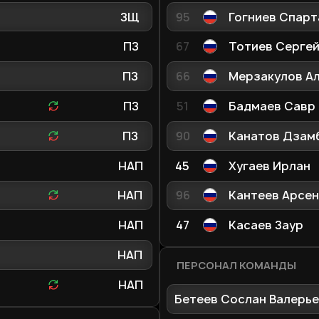
ЗЩ
95
Гогниев Спарт
ПЗ
67
Тотиев Серге
ПЗ
66
Мерзакулов А
ПЗ
51
Бадмаев Савр
ПЗ
90
Канатов Дзам
НАП
45
Хугаев Ирлан
НАП
96
Кантеев Арсен
НАП
47
Касаев Заур
НАП
ПЕРСОНАЛ КОМАНДЫ
НАП
Бетеев Сослан Валерь