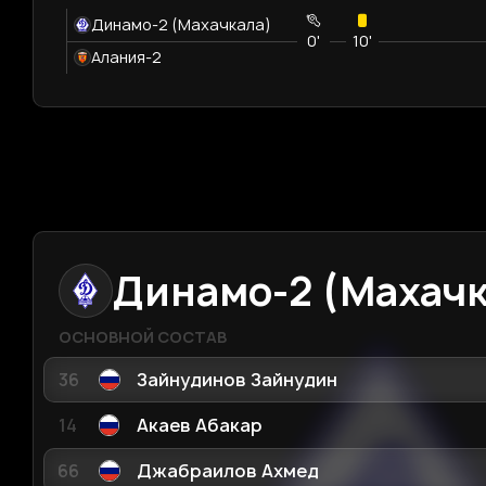
Динамо-2 (Махачкала)
0'
10'
Алания-2
Динамо-2 (Махачк
ОСНОВНОЙ СОСТАВ
36
Зайнудинов Зайнудин
14
Акаев Абакар
66
Джабраилов Ахмед