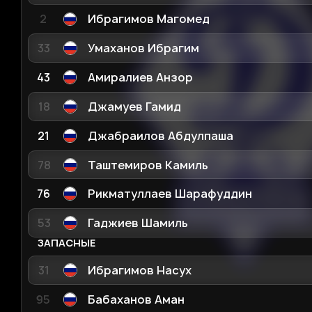
2
Ибрагимов Магомед
33
Умаханов Ибрагим
43
Амиралиев Анзор
18
Джамуев Гамид
21
Джабраилов Абдулпаша
78
Таштемиров Камиль
76
Рикматуллаев Шарафуддин
53
Гаджиев Шамиль
ЗАПАСНЫЕ
31
Ибрагимов Насух
95
Бабаханов Аман