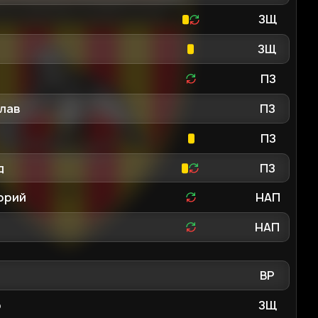
ЗЩ
ЗЩ
ПЗ
лав
ПЗ
ПЗ
д
ПЗ
орий
НАП
НАП
ВР
р
ЗЩ