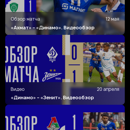
Обзор матча
12 мая
«Ахмат» – «Динамо». Видеообзор
Видео
20 апреля
«Динамо» – «Зенит». Видеообзор