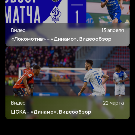
Видео
13 апреля
«Локомотив» – «Динамо». Видеообзор
Видео
22 марта
ЦСКА – «Динамо». Видеообзор